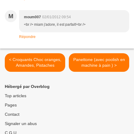
M
moum007
02/01/2012 09:54
<br /> miam j'adore, il est parfait!<br />
Répondre
< Croquants Choc oranges,
Panettone (avec poolish en
Amandes, Pistaches
machine à pain ) >
Hébergé par Overblog
Top articles
Pages
Contact
Signaler un abus
C.G.U.