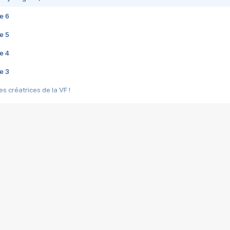
e 6
e 5
e 4
e 3
s créatrices de la VF !
e 2
e 1
e Mektoub My Love arrive enfin ! Rencontre avec Shaïn Boumedine et Sal
i : après Toni en famille
elle réalise le bouleversant Dites lui que je l'aime
ais ! Rencontre autour de Vie privée de Rebecca Zlotowski
 de Marguerite, Grave... Rencontre avec Ella Rumpf