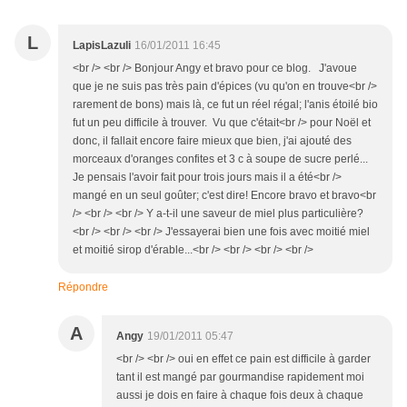
L
LapisLazuli
16/01/2011 16:45
<br /> <br /> Bonjour Angy et bravo pour ce blog. J'avoue
que je ne suis pas très pain d'épices (vu qu'on en trouve<br />
rarement de bons) mais là, ce fut un réel régal; l'anis étoilé bio
fut un peu difficile à trouver. Vu que c'était<br /> pour Noël et
donc, il fallait encore faire mieux que bien, j'ai ajouté des
morceaux d'oranges confites et 3 c à soupe de sucre perlé...
Je pensais l'avoir fait pour trois jours mais il a été<br />
mangé en un seul goûter; c'est dire! Encore bravo et bravo<br
/> <br /> <br /> Y a-t-il une saveur de miel plus particulière?
<br /> <br /> <br /> J'essayerai bien une fois avec moitié miel
et moitié sirop d'érable...<br /> <br /> <br /> <br />
Répondre
A
Angy
19/01/2011 05:47
<br /> <br /> oui en effet ce pain est difficile à garder
tant il est mangé par gourmandise rapidement moi
aussi je dois en faire à chaque fois deux à chaque