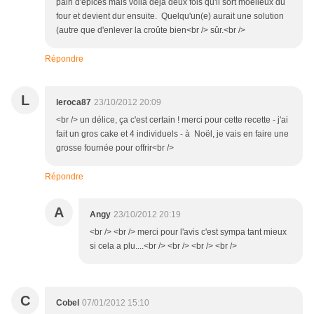
pain d'épices mais voilà déjà deux fois qu'il sort moelleux du
four et devient dur ensuite. Quelqu'un(e) aurait une solution
(autre que d'enlever la croûte bien<br /> sûr.<br />
Répondre
L
leroca87
23/10/2012 20:09
<br /> un délice, ça c'est certain ! merci pour cette recette - j'ai
fait un gros cake et 4 individuels - à Noël, je vais en faire une
grosse fournée pour offrir<br />
Répondre
A
Angy
23/10/2012 20:19
<br /> <br /> merci pour l'avis c'est sympa tant mieux
si cela a plu....<br /> <br /> <br /> <br />
C
Cobel
07/01/2012 15:10