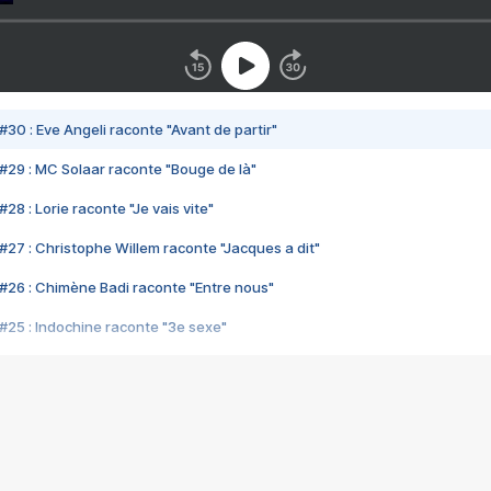
#30 : Eve Angeli raconte "Avant de partir"
#29 : MC Solaar raconte "Bouge de là"
28 : Lorie raconte "Je vais vite"
#27 : Christophe Willem raconte "Jacques a dit"
#26 : Chimène Badi raconte "Entre nous"
#25 : Indochine raconte "3e sexe"
#24 : Zaho raconte "C'est chelou"
#23 : Patrick Bruel raconte "Au café des délices"
#22 : Kyo raconte "Le chemin"
#21 : Nolwenn Leroy raconte "Cassé"