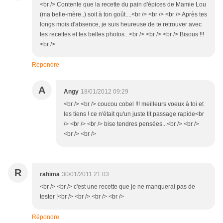
<br /> Contente que la recette du pain d'épices de Mamie Lou
(ma belle-mère..) soit à ton goût....<br /> <br /> <br /> Après tes
longs mois d'absence, je suis heureuse de te retrouver avec
tes recettes et tes belles photos...<br /> <br /> <br /> Bisous !!!
<br />
Répondre
A
Angy
18/01/2012 09:29
<br /> <br /> coucou cobel !!! meilleurs voeux à toi et
les tiens ! ce n'était qu'un juste tit passage rapide<br
/> <br /> <br /> bise tendres pensées...<br /> <br />
<br /> <br />
R
rahima
30/01/2011 21:03
<br /> <br /> c'est une recette que je ne manquerai pas de
tester !<br /> <br /> <br /> <br />
Répondre